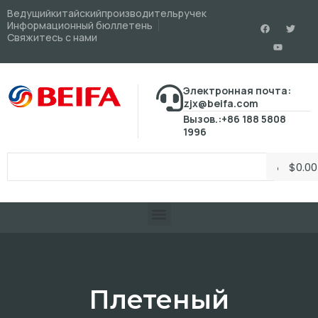
Ведущийкитайскийпроизводительручек
Информационный бюллетень
Свяжитесь с нами
Электронная почта:
zjx@beifa.com
Вызов.:+86 188 5808
1996
$
0.00
Плетеный