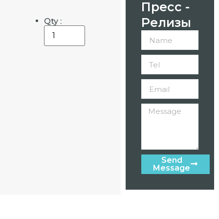
Пресс -
Релизы
Qty :
Send
Message