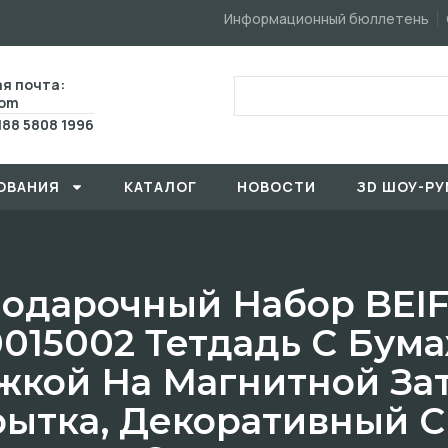
Информационный бюллетень
я почта:
com
188 5808 1996
ОВАHИЯ
КАТАЛОГ
HОBOCTИ
ЗD ШОУ-РУ
одарочный Набор BEI
015002 Тетдадь С Бум
жкой На Магнитной Зат
ытка, Декоративный С