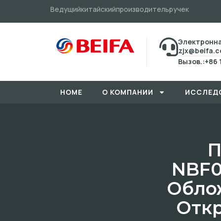
Ведущийкитайскийпроизводительручек
Электронна
zjx@beifa.
Вызов.:+86 
HOME
О КОМПАНИИ
ИССЛЕД
П
NBF0
Обло
Откр