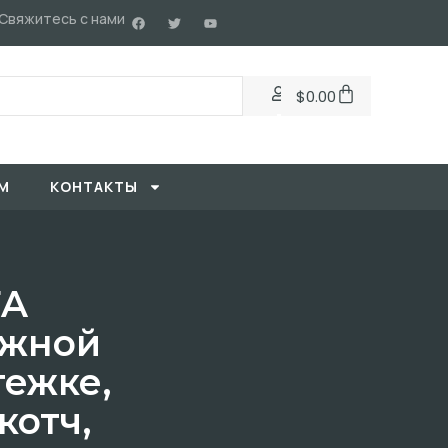
Свяжитесь с нами
$
0.00
М
KОНТАКТЫ
FA
ажной
ежке,
котч,