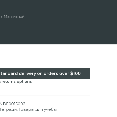
а Магнитной
standard delivery on orders over $100
& returns options
NBF0015002
Тетради
,
Товары для учебы