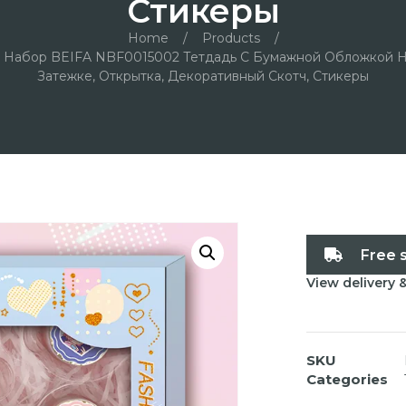
Стикеры
Home
/
Products
/
 Набор BEIFA NBF0015002 Тетдадь С Бумажной Обложкой Н
Затежке, Открытка, Декоративный Скотч, Стикеры
Free 
View delivery 
SKU
Categories