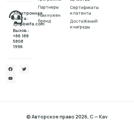
Партнеры
Cертификаты
Электронная
и патенты
Нам нужен
почта:
бренд.
ДостиЖениЯ
zjx@beifa.com
и награды
Вызов.:
+86 188
5808
1996
© Авторское право 2026, C — Kav