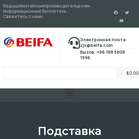
Ведущийкитайскийпроизводительручек
Информационный бюллетень
Свяжитесь с нами
Электронная почта:
zjx@beifa.com
Вызов.:+86 188 5808
1996
$
0.00
Подставка