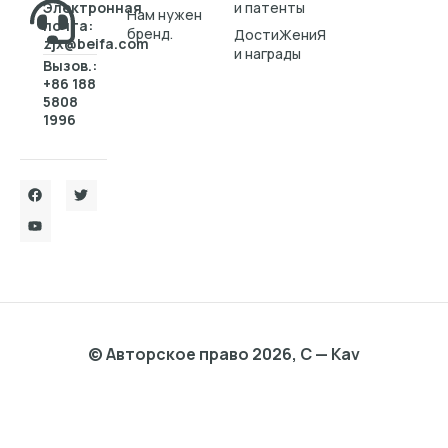
Электронная
и патенты
Нам нужен
почта:
бренд.
ДостиЖениЯ
zjx@beifa.com
и награды
Вызов.:
+86 188
5808
1996
© Авторское право 2026, C — Kav