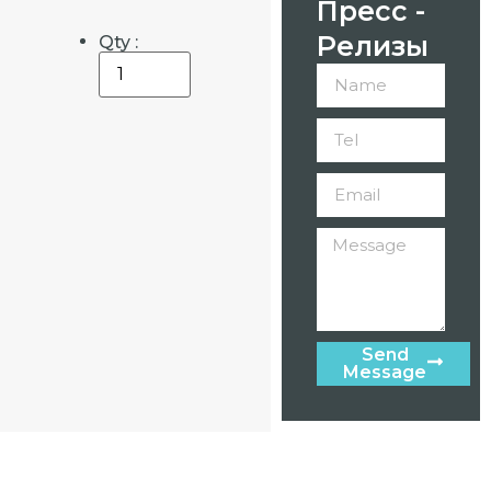
Пресс -
Релизы
Qty :
Send
Message