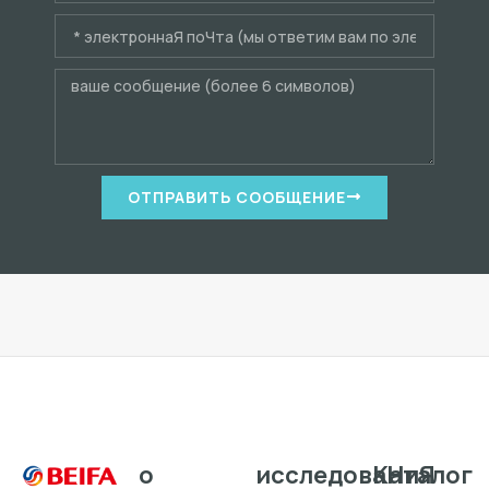
ОТПРАВИТЬ СООБЩЕНИЕ
о
исследоваHиЯ
Каталог