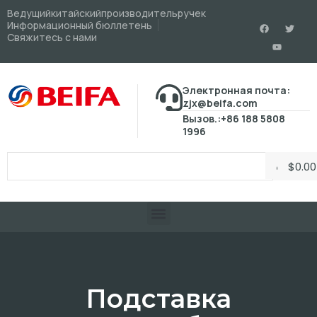
Ведущийкитайскийпроизводительручек
Информационный бюллетень
Свяжитесь с нами
Электронная почта:
zjx@beifa.com
Вызов.:+86 188 5808
1996
$
0.00
Подставка