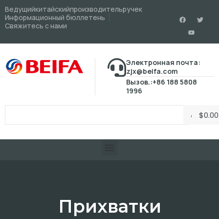
Ведущийкитайскийпроизводительручек
Информационный бюллетень
Свяжитесь с нами
Электронная почта:
zjx@beifa.com
Вызов.:+86 188 5808
1996
$
0.00
Прихватки