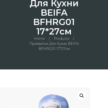
Для Кухни
BEIFA
BFHRG01
17*27см
Home
/
Products
/
Прихватки Для Кухни BEIFA
BFHRG01 17*27см