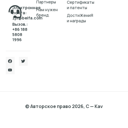
Партнеры
Cертификаты
Электронная
и патенты
Нам нужен
почта:
бренд.
ДостиЖениЯ
zjx@beifa.com
и награды
Вызов.:
+86 188
5808
1996
© Авторское право 2026, C — Kav