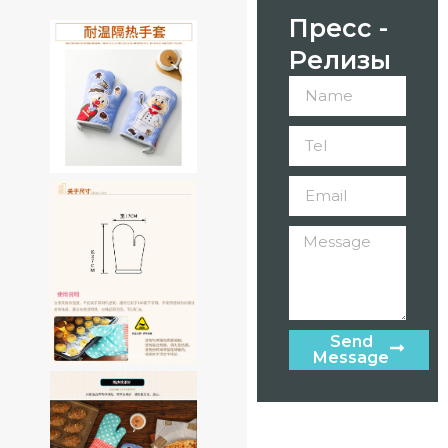
Пресс -
Релизы
Send
Message