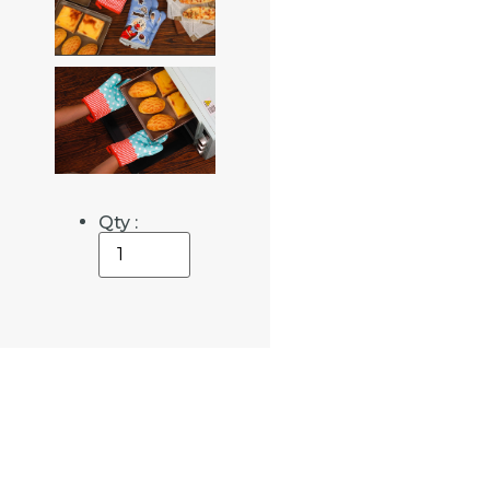
Qty :