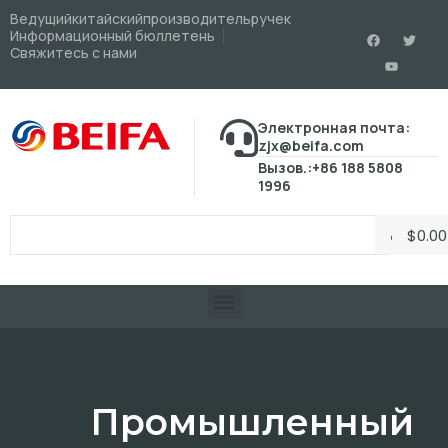
Ведущийкитайскийпроизводительручек
Информационный бюллетень
Свяжитесь с нами
Электронная почта:
zjx@beifa.com
Вызов.:+86 188 5808
1996
$
0.00
Промышленный