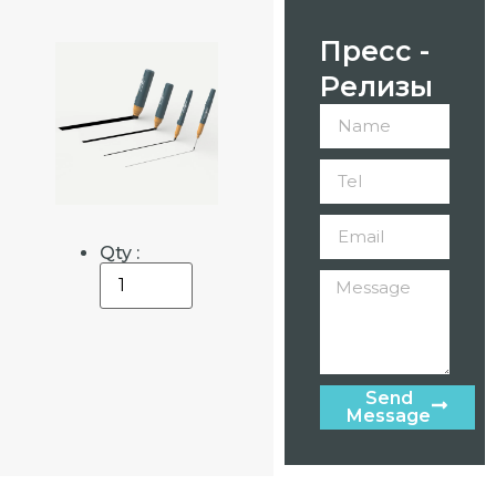
Пресс -
Релизы
Qty :
Send
Message