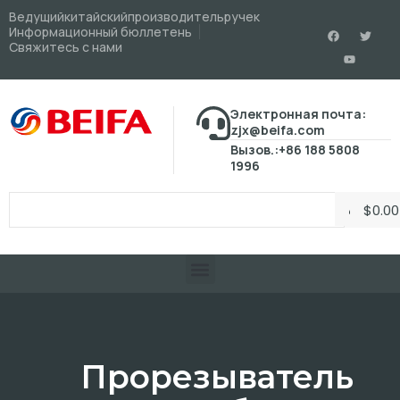
Ведущийкитайскийпроизводительручек
Информационный бюллетень
Свяжитесь с нами
Электронная почта:
zjx@beifa.com
Вызов.:+86 188 5808
1996
$
0.00
Прорезыватель