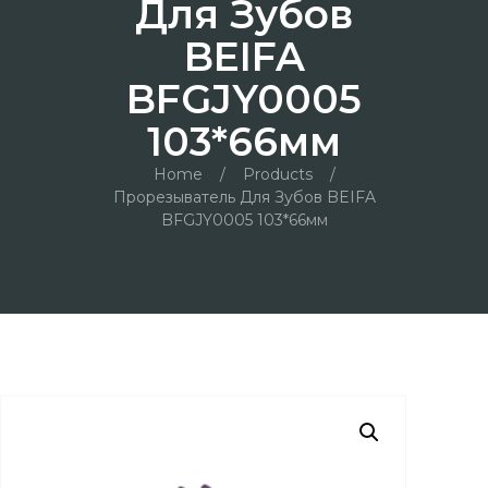
Для Зубов
BEIFA
BFGJY0005
103*66мм
Home
/
Products
/
Прорезыватель Для Зубов BEIFA
BFGJY0005 103*66мм