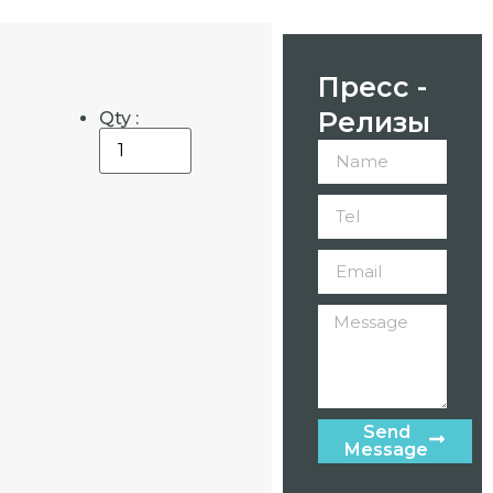
Пресс -
Релизы
Qty :
Send
Message