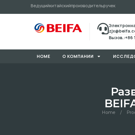
Ведущийкитайскийпроизводительручек
Электронна
zjx@beifa.
Вызов.:+86 
HOME
О КОМПАНИИ
ИССЛЕД
Раз
BEIF
Home
/
Pro