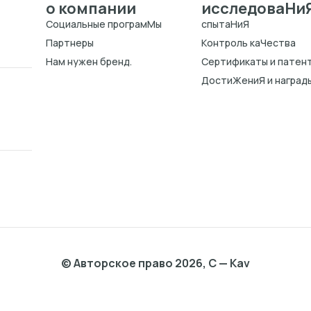
о компании
исследоваHи
Cоциальные програмMы
спытаHиЯ
Партнеры
Kонтроль каЧества
Нам нужен бренд.
Cертификаты и патен
ДостиЖениЯ и наград
© Авторское право 2026, C — Kav