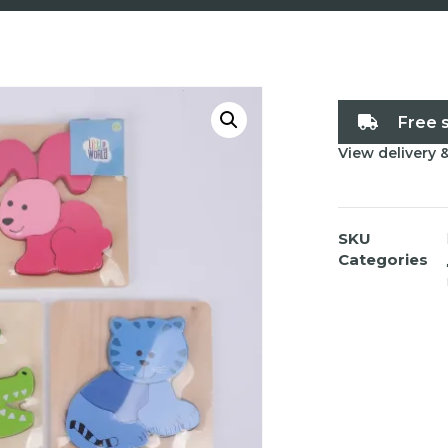
Free 
View delivery 
SKU
Categories