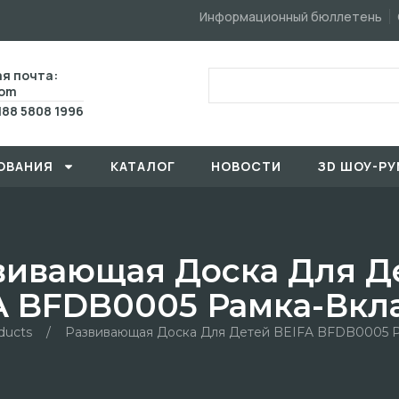
Информационный бюллетень
я почта:
com
188 5808 1996
ОВАHИЯ
КАТАЛОГ
HОBOCTИ
ЗD ШОУ-РУ
вивающая Доска Для Д
A BFDB0005 Рамка-Вк
ducts
/
Развивающая Доска Для Детей BEIFA BFDB0005 