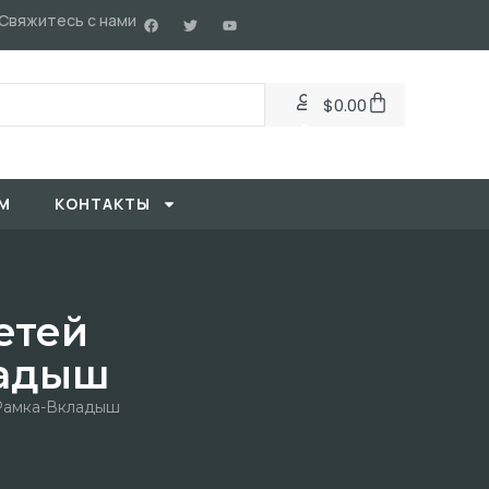
Свяжитесь с нами
$
0.00
М
KОНТАКТЫ
етей
ладыш
Рамка-Вкладыш