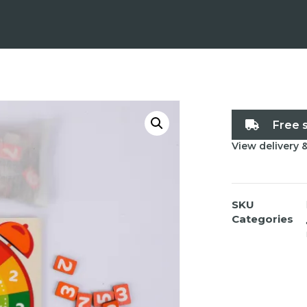
Free 
View delivery 
SKU
Categories