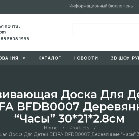
Информационный бюллетень
я почта:
com
188 5808 1996
ОВАHИЯ
КАТАЛОГ
HОBOCTИ
ЗD ШОУ-РУ
вивающая Доска Для Д
IFA BFDB0007 Деревян
“часы” 30*21*2.8см
Home
/
Products
/
ая Доска Для Детей BEIFA BFDB0007 Деревянные “часы” 3