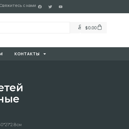
Свяжитесь с нами
$
0.00
М
KОНТАКТЫ
етей
ные
0*21*2.8см