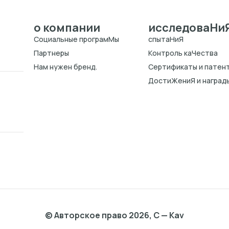
о компании
исследоваHи
Cоциальные програмMы
спытаHиЯ
Партнеры
Kонтроль каЧества
Нам нужен бренд.
Cертификаты и патен
ДостиЖениЯ и наград
© Авторское право 2026, C — Kav