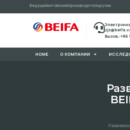
Ведущийкитайскийпроизводительручек
Электронна
zjx@beifa.
Вызов.:+86 
HOME
О КОМПАНИИ
ИССЛЕД
Раз
BE
Развивающ