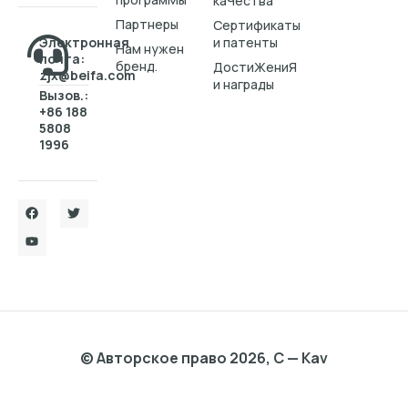
каЧества
Партнеры
Cертификаты
Электронная
и патенты
Нам нужен
почта:
бренд.
ДостиЖениЯ
zjx@beifa.com
и награды
Вызов.:
+86 188
5808
1996
© Авторское право 2026, C — Kav