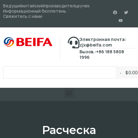
Ведущийкитайскийпроизводительручек
Информационный бюллетень
Свяжитесь с нами
Электронная почта:
zjx@beifa.com
Вызов.:+86 188 5808
1996
$
0.00
Расческа