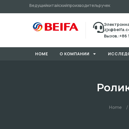
Ведущийкитайскийпроизводительручек
Электронна
zjx@beifa.
Вызов.:+86 
HOME
О КОМПАНИИ
ИССЛЕД
Ролик
Home
/