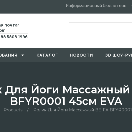
Информационный бюллетень
я почта:
com
188 5808 1996
ОВАHИЯ
КАТАЛОГ
HОBOCTИ
ЗD ШОУ-РУ
 Для Йоги Массажный
BFYR0001 45см EVA
Products
/
Ролик Для Йоги Массажный BEIFA BFYR0001