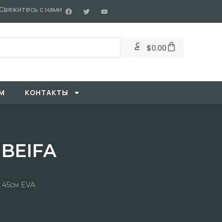
Свяжитесь с нами
$
0.00
М
KОНТАКТЫ
 BEIFA
 45см EVA