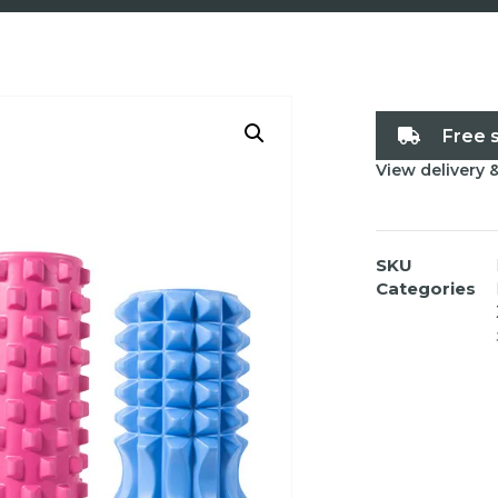
Free 
View delivery 
SKU
Categories