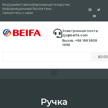
Ведущийкитайскийпроизводительручек
Информационный бюллетень
Свяжитесь с нами
Электронная почта:
zjx@beifa.com
Вызов.:+86 188 5808
1996
$
0.00
Ручка