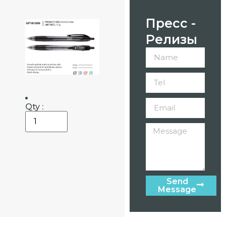
Пресс -
Релизы
Qty :
Send
Message