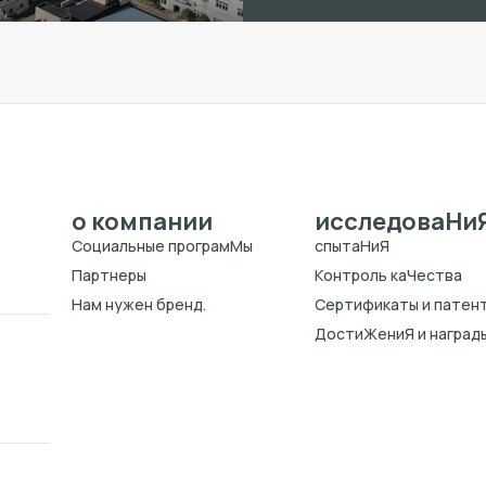
о компании
исследоваHи
Cоциальные програмMы
спытаHиЯ
Партнеры
Kонтроль каЧества
Нам нужен бренд.
Cертификаты и патен
ДостиЖениЯ и наград