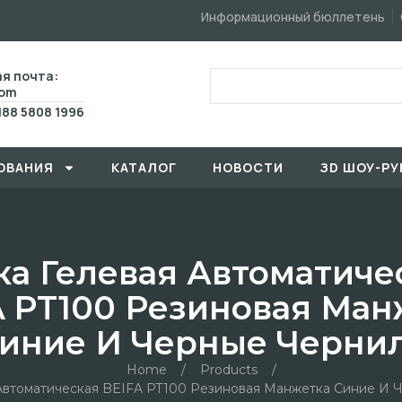
Информационный бюллетень
я почта:
com
188 5808 1996
ОВАHИЯ
КАТАЛОГ
HОBOCTИ
ЗD ШОУ-РУ
ка Гелевая Автоматиче
A PT100 Резиновая Ман
иние И Черные Черни
Home
/
Products
/
 Автоматическая BEIFA PT100 Резиновая Манжетка Синие И 