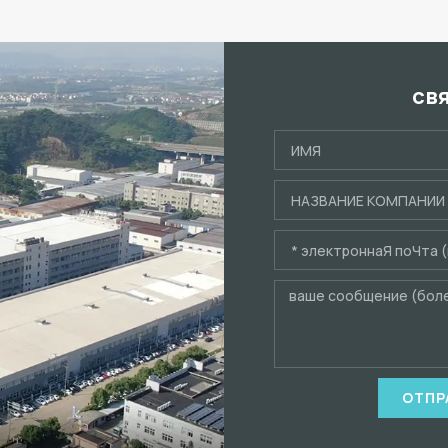
св
ОТПР