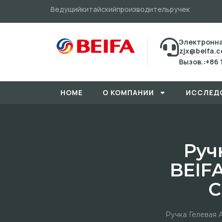
Ведущийкитайскийпроизводительручек
Электронна
zjx@beifa.
Вызов.:+86 
HOME
О КОМПАНИИ
ИССЛЕД
Руч
BEIF
С
Ручка Гелевая