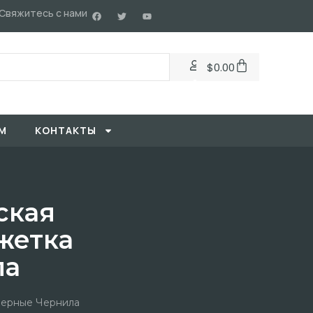
Свяжитесь с нами
$
0.00
М
KОНТАКТЫ
ская
жетка
ла
Черные Чернила