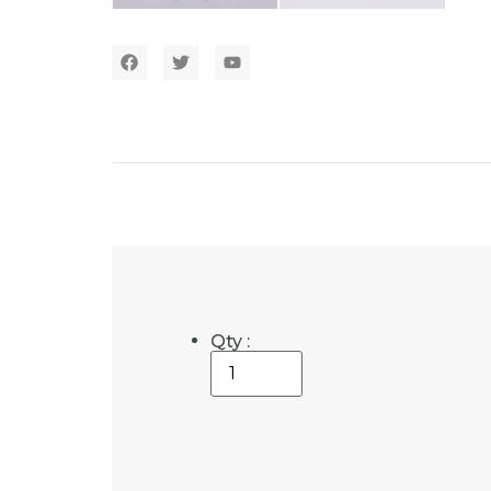
Qty :