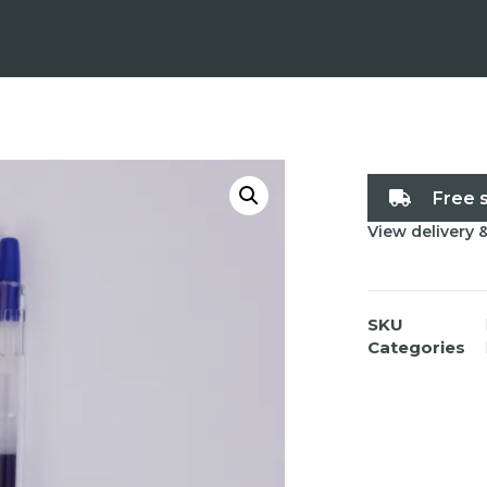
Free 
View delivery 
SKU
Categories