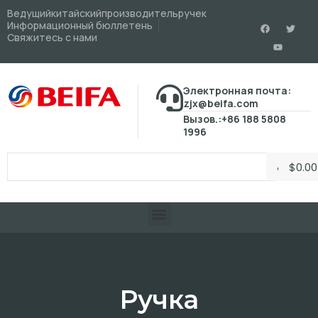
Ведущийкитайскийпроизводительручек
Информационный бюллетень
Свяжитесь с нами
Электронная почта:
zjx@beifa.com
Вызов.:+86 188 5808
1996
$
0.00
Ручка