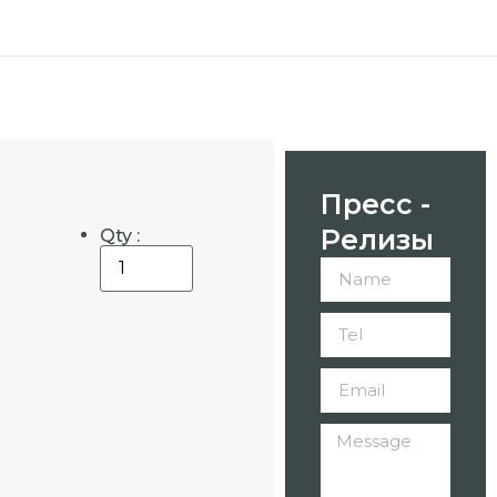
Пресс -
Релизы
Qty :