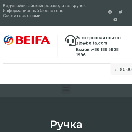
Ведущийкитайскийпроизводительручек
Информационный бюллетень
Свяжитесь с нами
Электронная почта:
zjx@beifa.com
Вызов.:+86 188 5808
1996
$
0.00
Ручка