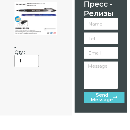
Пресс -
Релизы
Qty :
Send
Message