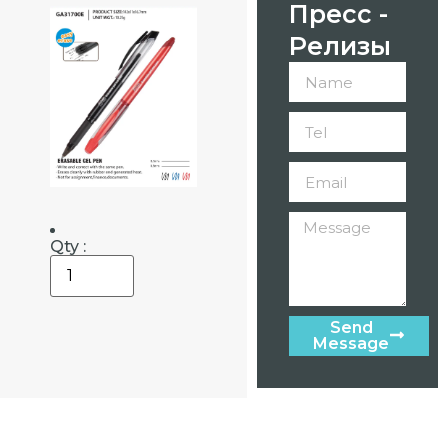
Пресс -
Релизы
Qty :
Send
Message