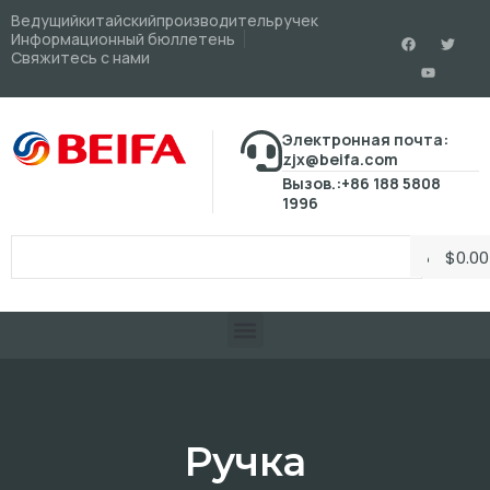
Ведущийкитайскийпроизводительручек
Информационный бюллетень
Свяжитесь с нами
Электронная почта:
zjx@beifa.com
Вызов.:+86 188 5808
1996
$
0.00
Ручка