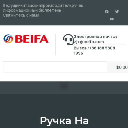
Ведущийкитайскийпроизводительручек
Информационный бюллетень
Свяжитесь с нами
Электронная почта:
zjx@beifa.com
Вызов.:+86 188 5808
1996
$
0.00
Ручка На