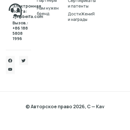
Партнеры
Cертификаты
Электронная
и патенты
Нам нужен
почта:
бренд.
ДостиЖениЯ
zjx@beifa.com
и награды
Вызов.:
+86 188
5808
1996
© Авторское право 2026, C — Kav