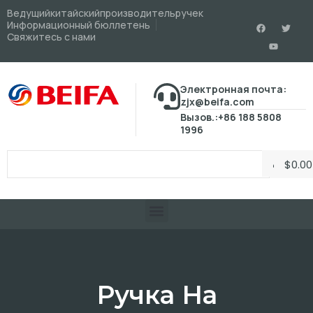
Ведущийкитайскийпроизводительручек
Информационный бюллетень
Свяжитесь с нами
Электронная почта:
zjx@beifa.com
Вызов.:+86 188 5808
1996
$
0.00
Ручка На