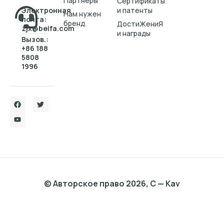
Партнеры
Cертификаты
Электронная
и патенты
Нам нужен
почта:
бренд.
ДостиЖениЯ
zjx@beifa.com
и награды
Вызов.:
+86 188
5808
1996
© Авторское право 2026, C — Kav