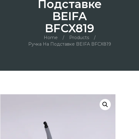
Подставке
BEIFA
BFCX819
Home
/
Products
/
Ручка На Подставке BEIFA BFCX819