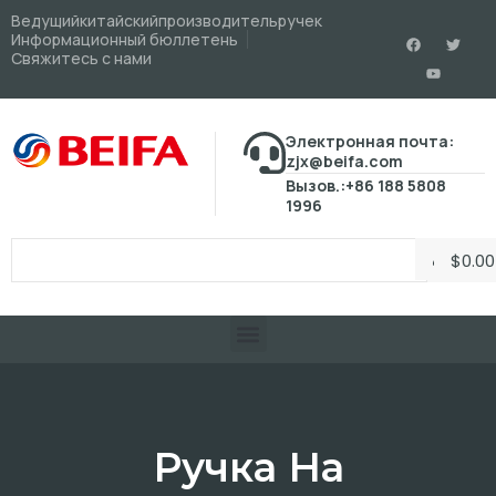
Ведущийкитайскийпроизводительручек
Информационный бюллетень
Свяжитесь с нами
Электронная почта:
zjx@beifa.com
Вызов.:+86 188 5808
1996
$
0.00
Ручка На