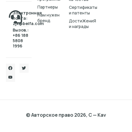
Партнеры
Cертификаты
Электронная
и патенты
Нам нужен
почта:
бренд.
ДостиЖениЯ
zjx@beifa.com
и награды
Вызов.:
+86 188
5808
1996
© Авторское право 2026, C — Kav