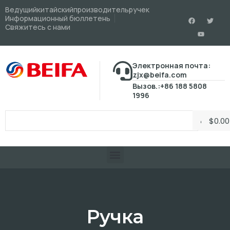
Ведущийкитайскийпроизводительручек
Информационный бюллетень
Свяжитесь с нами
Электронная почта:
zjx@beifa.com
Вызов.:+86 188 5808
1996
$
0.00
Ручка