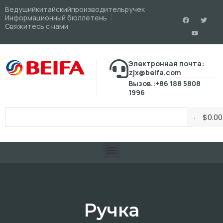
Ведущийкитайскийпроизводительручек
Информационный бюллетень
Свяжитесь с нами
Электронная почта:
zjx@beifa.com
Вызов.:+86 188 5808
1996
$
0.00
Ручка