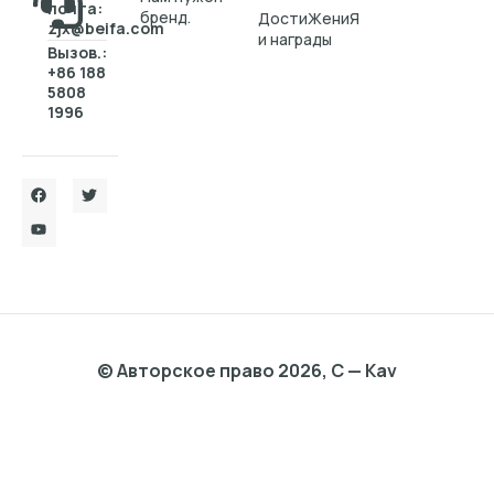
почта:
бренд.
ДостиЖениЯ
zjx@beifa.com
и награды
Вызов.:
+86 188
5808
1996
© Авторское право 2026, C — Kav