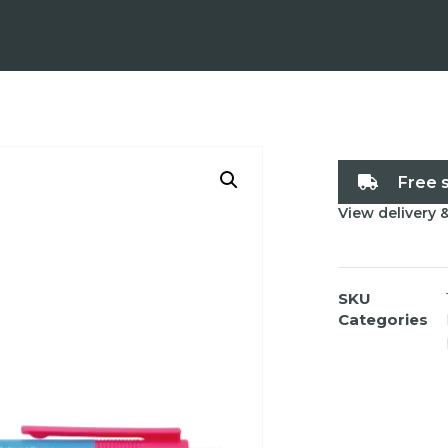
Free 
View delivery 
SKU
Categories