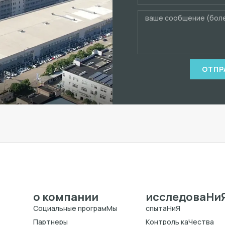
ОТПР
о компании
исследоваHи
Cоциальные програмMы
спытаHиЯ
Партнеры
Kонтроль каЧества