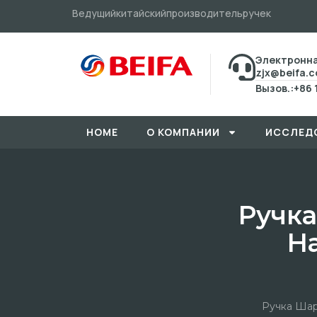
Ведущийкитайскийпроизводительручек
Электронна
zjx@beifa.
Вызов.:+86 
HOME
О КОМПАНИИ
ИССЛЕД
Ручка
Н
Ручка Шар