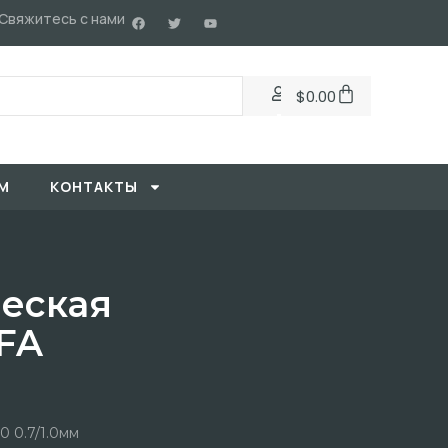
Свяжитесь с нами
$
0.00
М
KОНТАКТЫ
еская
FA
 0.7/1.0мм