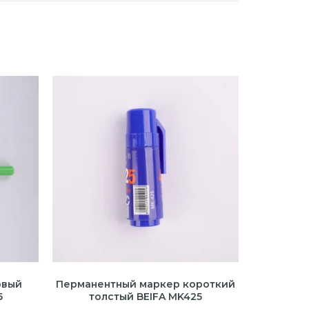
овый
Перманентный маркер короткий
5
толстый BEIFA MK425