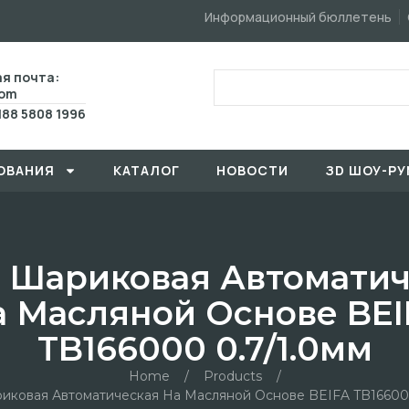
Информационный бюллетень
я почта:
com
188 5808 1996
ОВАHИЯ
КАТАЛОГ
HОBOCTИ
ЗD ШОУ-РУ
 Шариковая Автоматич
а Масляной Основе BEI
TB166000 0.7/1.0мм
Home
/
Products
/
иковая Автоматическая На Масляной Основе BEIFA TB166000