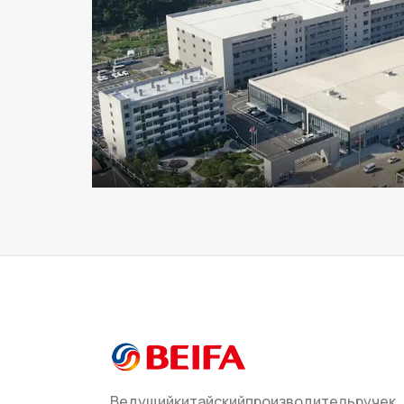
Ведущийкитайскийпроизводительручек