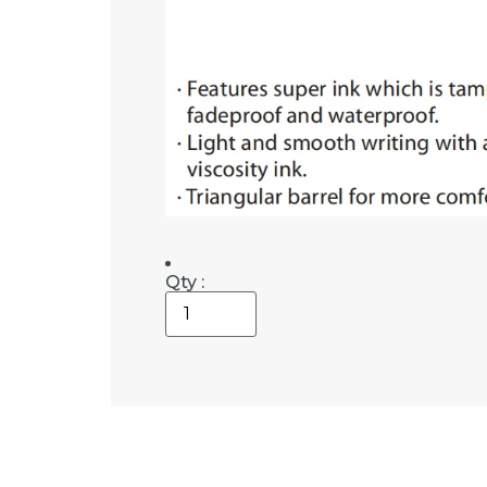
Qty :