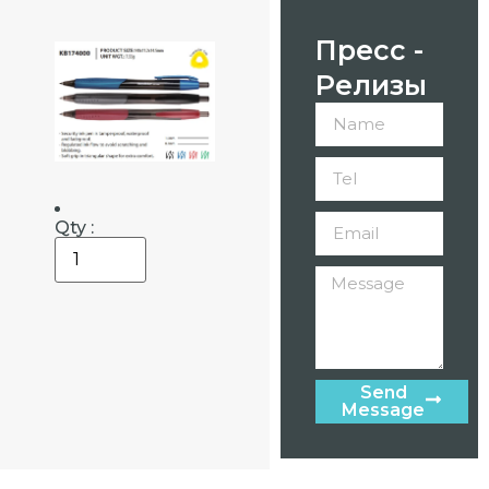
Пресс -
Релизы
Qty :
Send
Message