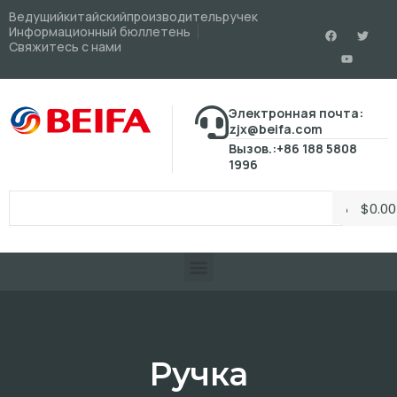
Ведущийкитайскийпроизводительручек
Информационный бюллетень
Свяжитесь с нами
Электронная почта:
zjx@beifa.com
Вызов.:+86 188 5808
1996
$
0.00
Ручка