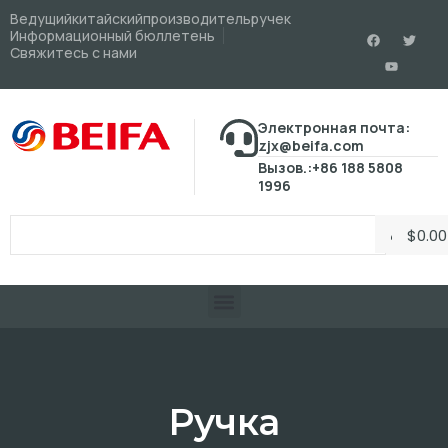
Ведущийкитайскийпроизводительручек
Информационный бюллетень
Свяжитесь с нами
Электронная почта:
zjx@beifa.com
Вызов.:+86 188 5808
1996
$
0.00
Ручка