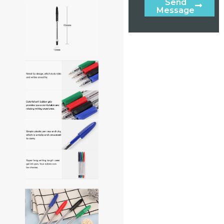
Send
Message