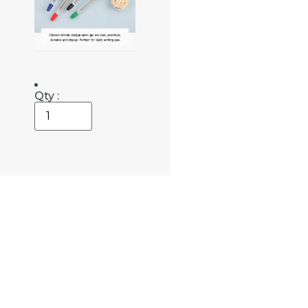
Qty :