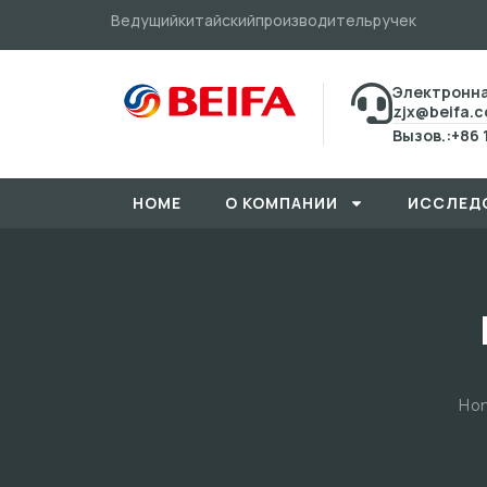
Ведущийкитайскийпроизводительручек
Электронна
zjx@beifa.
Вызов.:+86 
HOME
О КОМПАНИИ
ИССЛЕД
Ho