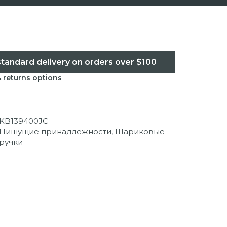
standard delivery on orders over $100
& returns options
KB139400JC
Пишущие принадлежности
,
Шариковые
ручки