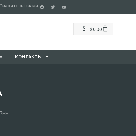
Свяжитесь с нами
$
0.00
М
KОНТАКТЫ
A
.7мм