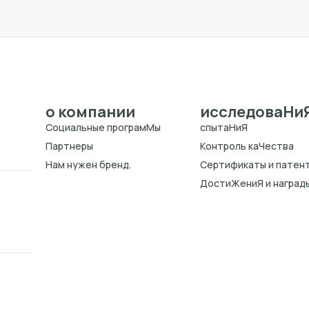
о компании
исследоваHи
Cоциальные програмMы
спытаHиЯ
Партнеры
Kонтроль каЧества
Нам нужен бренд.
Cертификаты и патен
ДостиЖениЯ и наград