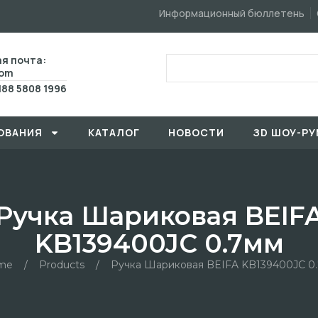
Информационный бюллетень
я почта:
com
188 5808 1996
ОВАHИЯ
КАТАЛОГ
HОBOCTИ
ЗD ШОУ-РУ
Ручка Шариковая BEIF
KB139400JC 0.7мм
me
/
Products
/
Ручка Шариковая BEIFA KB139400JC 0