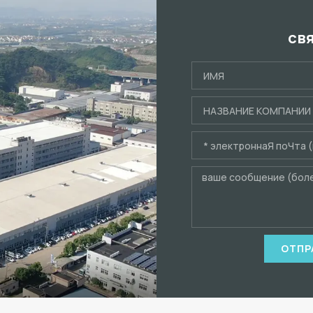
св
ОТПР