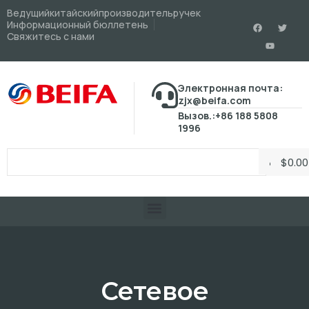
Ведущийкитайскийпроизводительручек
Информационный бюллетень
Свяжитесь с нами
Электронная почта:
zjx@beifa.com
Вызов.:+86 188 5808
1996
$
0.00
Сетевое