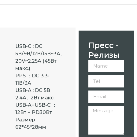
Пресс -
USB-C : DC
Релизы
5В/9В/12В/15В~3A,
20V~2.25A (45Вт
макс.)
PPS ：DC 3.3-
11В/3A
USB-A : DC 5В
2.4A, 12Вт макс.
USB-A+USB-C ：
12Вт + PD30Вт
Размер :
62*45*28мм