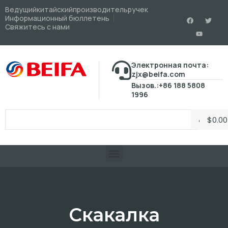
Ведущийкитайскийпроизводительручек
Информационный бюллетень
Свяжитесь с нами
Электронная почта:
zjx@beifa.com
Вызов.:+86 188 5808
1996
$
0.00
Скакалка