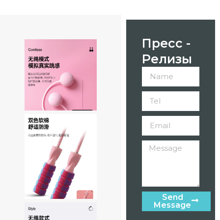
Пресс -
Релизы
Send
Message