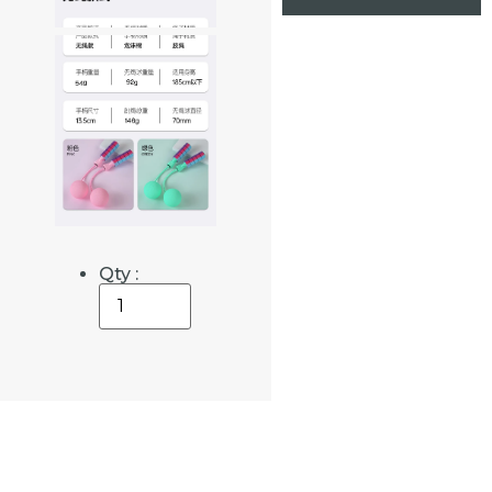
Qty :