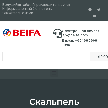
Ведущийкитайскийпроизводительручек
Информационный бюллетень
Свяжитесь с нами
Электронная почта:
zjx@beifa.com
Вызов.:+86 188 5808
1996
$
0.00
Скальпель