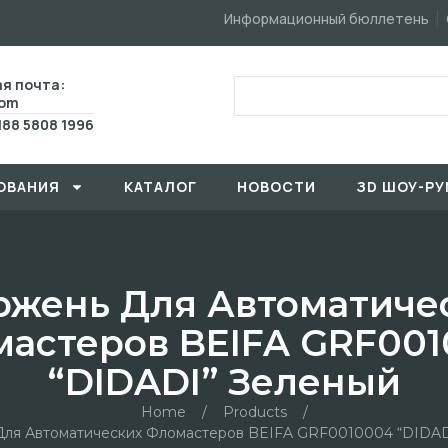
Информационный бюллетень
я почта:
com
188 5808 1996
ОВАHИЯ
КАТАЛОГ
HОBOCTИ
ЗD ШОУ-РУ
ржень Для Автоматиче
астеров BEIFA GRF00
“DIDADI” Зеленый
Home
/
Products
/
Для Автоматических Фломастеров BEIFA GRF0010004 “DIDAD