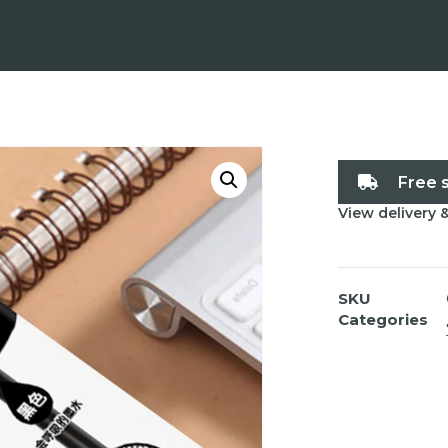
Free 
View delivery 
SKU
Categories