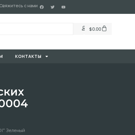
Свяжитесь с нами
$
0.00
М
KОНТАКТЫ
ских
10004
I” Зеленый