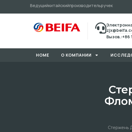
Ведущийкитайскийпроизводительручек
Электронна
zjx@beifa.
Вызов.:+86 
HOME
О КОМПАНИИ
ИССЛЕД
Сте
Флом
Стержень 