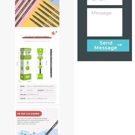
Send
Message