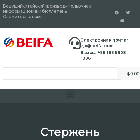
Ведущийкитайскийпроизводительручек
Информационный бюллетень
Свяжитесь с нами
Электронная почта:
zjx@beifa.com
Вызов.:+86 188 5808
1996
$
0.00
Стержень