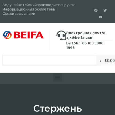
Ведущийкитайскийпроизводительручек
Информационный бюллетень
Свяжитесь с нами
Электронная почта:
zjx@beifa.com
Вызов.:+86 188 5808
1996
$
0.00
Стержень