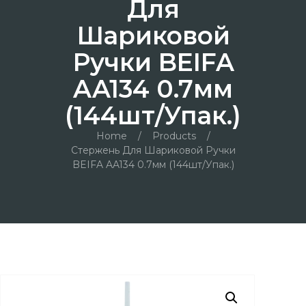
Для
Шариковой
Ручки BEIFA
AA134 0.7мм
(144шт/упак.)
Home
/
Products
/
Стержень Для Шариковой Ручки
BEIFA AA134 0.7мм (144шт/упак.)