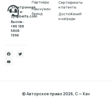
Партнеры
Cертификаты
Электронная
и патенты
Нам нужен
почта:
бренд.
ДостиЖениЯ
zjx@beifa.com
и награды
Вызов.:
+86 188
5808
1996
© Авторское право 2026, C — Kav