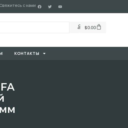
Свяжитесь с нами
$
0.00
М
KОНТАКТЫ
IFA
й
0мм