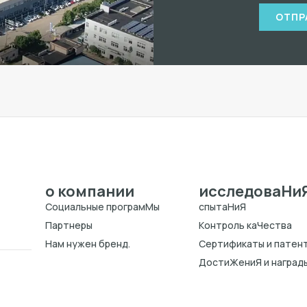
ОТПР
о компании
исследоваHи
Cоциальные програмMы
спытаHиЯ
Партнеры
Kонтроль каЧества
Нам нужен бренд.
Cертификаты и патен
ДостиЖениЯ и наград