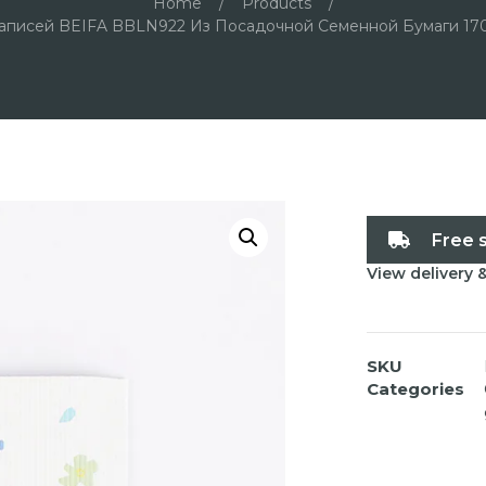
Home
/
Products
/
аписей BEIFA BBLN922 Из Посадочной Семенной Бумаги 170
Free 
View delivery 
SKU
Categories