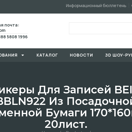
Информационный бюллетень
я почта:
com
188 5808 1996
ОВАHИЯ
КАТАЛОГ
HОBOCTИ
ЗD ШОУ-РУ
икеры Для Записей BE
BBLN922 Из Посадочно
менной Бумаги 170*16
20лист.