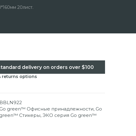
*160мм 20лист.
standard delivery on orders over $100
& returns options
BBLN922
Go green™ Офисные принадлежности
,
Go
green™ Стикеры
,
ЭКО серия Go green™