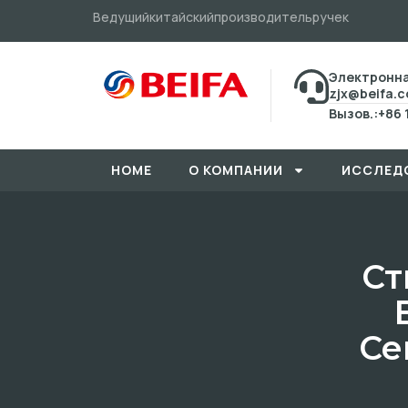
Ведущийкитайскийпроизводительручек
Электронна
zjx@beifa.
Вызов.:+86 
HOME
О КОМПАНИИ
ИССЛЕД
Ст
Се