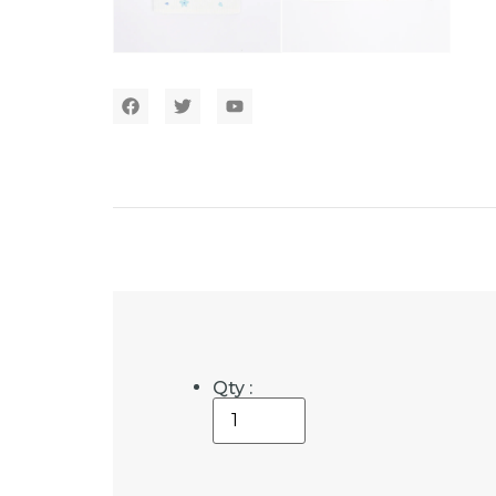
Qty :