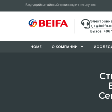
Ведущийкитайскийпроизводительручек
Электронна
zjx@beifa.
Вызов.:+86 
HOME
О КОМПАНИИ
ИССЛЕД
Ст
Се