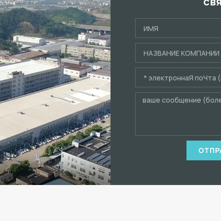
св
ОТПР