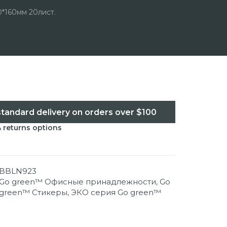
*160мм 20лист.
standard delivery on orders over $100
& returns options
BBLN923
Go green™ Офисные принадлежности
,
Go
green™ Стикеры
,
ЭКО серия Go green™