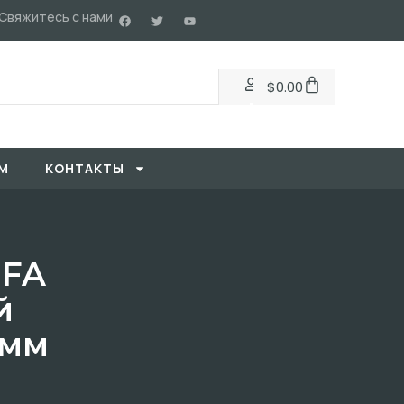
Свяжитесь с нами
$
0.00
М
KОНТАКТЫ
IFA
й
0мм