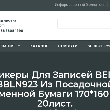
Информационный бюллетень
я почта:
com
188 5808 1996
ОВАHИЯ
КАТАЛОГ
HОBOCTИ
ЗD ШОУ-РУ
икеры Для Записей BE
BBLN923 Из Посадочно
менной Бумаги 170*16
20лист.