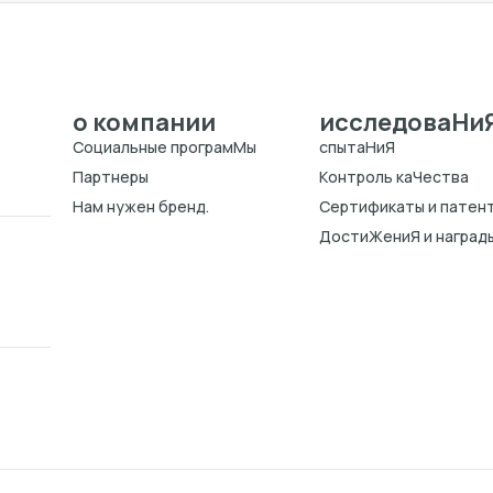
о компании
исследоваHи
Cоциальные програмMы
спытаHиЯ
Партнеры
Kонтроль каЧества
Нам нужен бренд.
Cертификаты и патен
ДостиЖениЯ и наград