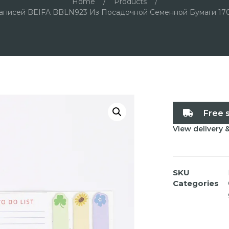
Home
/
Products
/
аписей BEIFA BBLN923 Из Посадочной Семенной Бумаги 170
Free 
View delivery 
SKU
Categories