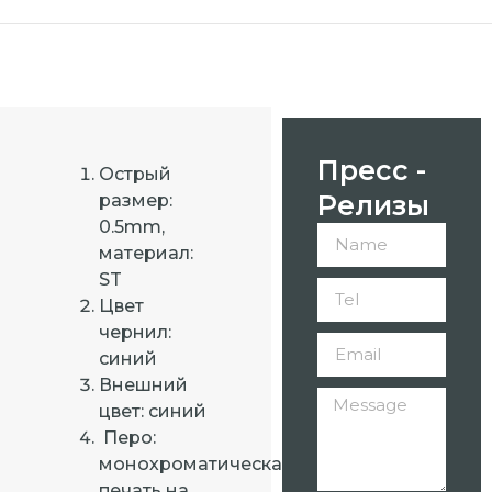
Пресс -
Острый
Релизы
размер:
0.5mm,
материал:
ST
Цвет
чернил:
синий
Внешний
цвет: синий
Перо:
монохроматическая
печать на