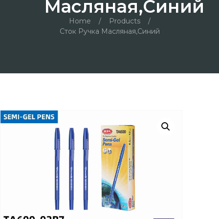
Масляная,синий
Home
/
Products
/
Сток Ручка Масляная,синий