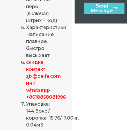
Send
перо
Message
(включая
штрих – код)
Характеристики:
Написание
плавное,
быстро
высыхает
скидка
контакт
zjx@beifa.com
ини
whatsapp
+8618858081996
Упаковка:
144 бокс /
коропка 15.76/17.00кг.
0.04м3