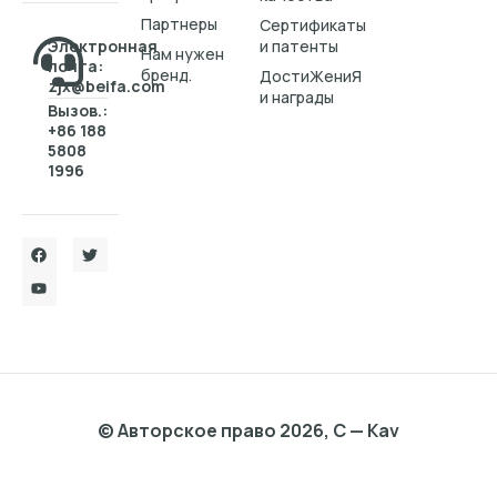
Партнеры
Cертификаты
Электронная
и патенты
Нам нужен
почта:
бренд.
ДостиЖениЯ
zjx@beifa.com
и награды
Вызов.:
+86 188
5808
1996
© Авторское право 2026, C — Kav