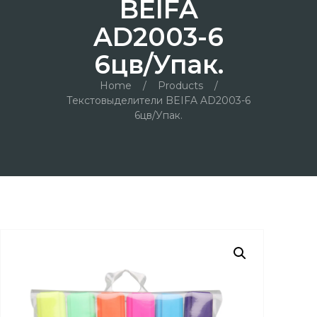
BEIFA
AD2003-6
6цв/упак.
Home
/
Products
/
Текстовыделители BEIFA AD2003-6
6цв/упак.