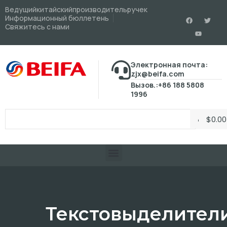
Ведущийкитайскийпроизводительручек
Информационный бюллетень
Свяжитесь с нами
Электронная почта:
zjx@beifa.com
Вызов.:+86 188 5808
1996
$
0.00
Текстовыделител