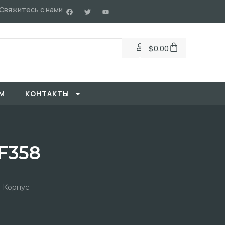
Свяжитесь с нами
$
0.00
М
KОНТАКТЫ
F358
й Корпус