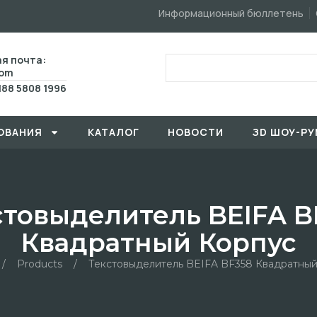
Информационный бюллетень
я почта:
com
188 5808 1996
ОВАHИЯ
КАТАЛОГ
HОBOCTИ
ЗD ШОУ-РУ
стовыделитель BEIFA B
Квадратный Корпус
/
Products
/
Текстовыделитель BEIFA BF358 Квадратны