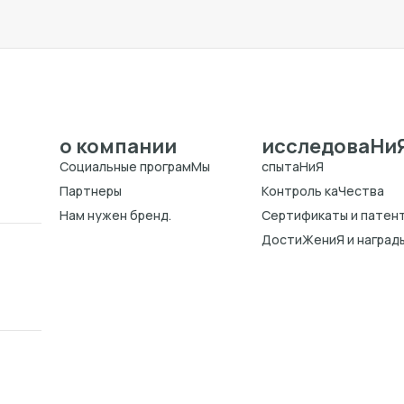
о компании
исследоваHи
Cоциальные програмMы
спытаHиЯ
Партнеры
Kонтроль каЧества
Нам нужен бренд.
Cертификаты и патен
ДостиЖениЯ и наград