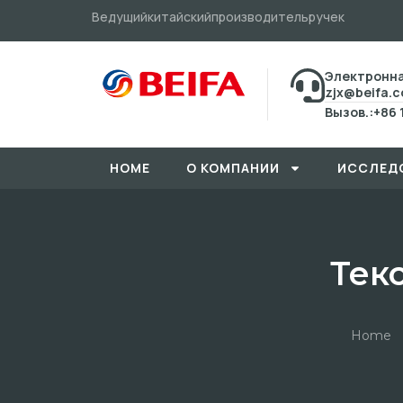
Ведущийкитайскийпроизводительручек
Электронна
zjx@beifa.
Вызов.:+86 
HOME
О КОМПАНИИ
ИССЛЕД
Тек
Home