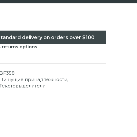
standard delivery on orders over $100
& returns options
BF358
Пишущие принадлежности
,
Текстовыделители