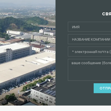
св
ОТПР