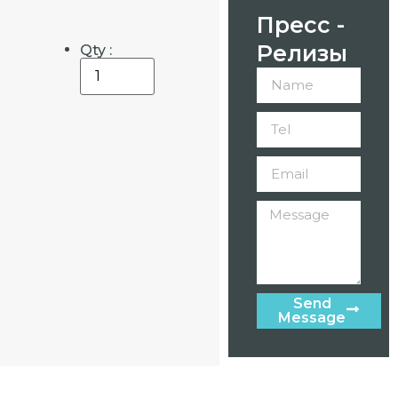
Пресс -
Релизы
Qty :
Send
Message