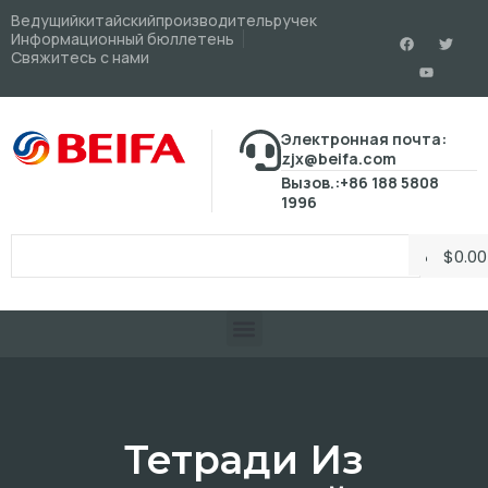
Ведущийкитайскийпроизводительручек
Информационный бюллетень
Свяжитесь с нами
Электронная почта:
zjx@beifa.com
Вызов.:+86 188 5808
1996
$
0.00
Тетради Из