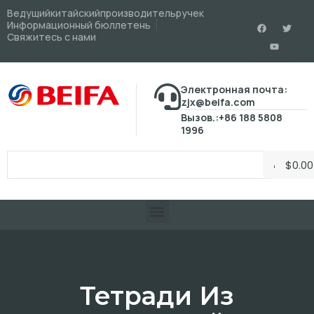
Ведущийкитайскийпроизводительручек
Информационный бюллетень
Свяжитесь с нами
Электронная почта:
zjx@beifa.com
Вызов.:+86 188 5808
1996
$
0.00
Тетради Из