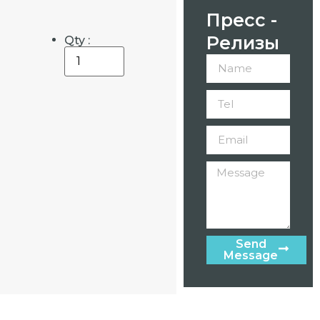
Пресс -
Релизы
Qty :
Send
Message