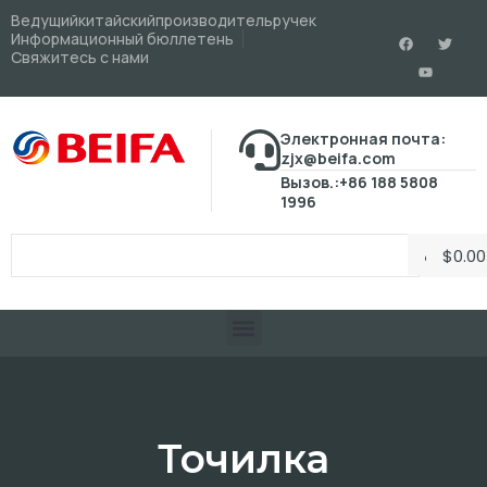
Ведущийкитайскийпроизводительручек
Информационный бюллетень
Свяжитесь с нами
Электронная почта:
zjx@beifa.com
Вызов.:+86 188 5808
1996
$
0.00
Точилка