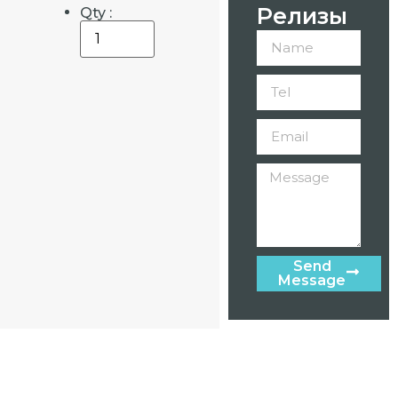
Релизы
Qty :
Send
Message