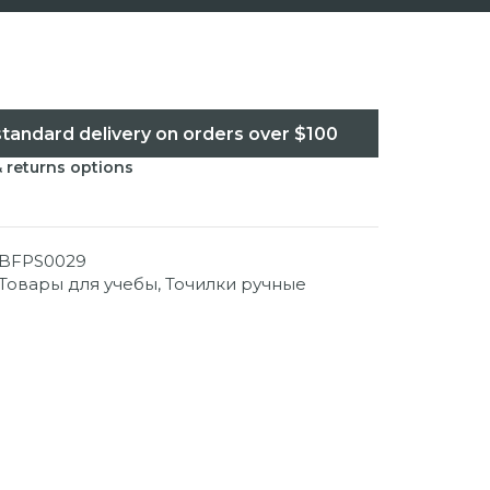
standard delivery on orders over $100
& returns options
BFPS0029
Товары для учебы
,
Точилки ручные