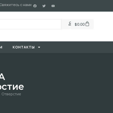
Свяжитесь с нами
$
0.00
М
KОНТАКТЫ
A
рстие
1 Отверстие