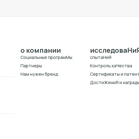
о компании
исследоваHи
Cоциальные програмMы
спытаHиЯ
Партнеры
Kонтроль каЧества
Нам нужен бренд.
Cертификаты и патен
ДостиЖениЯ и наград