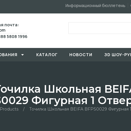
Информационный бюллетень
я почта:
com
188 5808 1996
ОВАHИЯ
КАТАЛОГ
HОBOCTИ
ЗD ШОУ-РУ
Точилка Школьная BEIF
0029 Фигурная 1 Отве
Products
/
Точилка Школьная BEIFA BFPS0029 Фигурная 