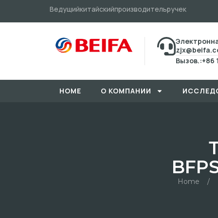
Ведущийкитайскийпроизводительручек
Электронна
zjx@beifa.
Вызов.:+86 
HOME
О КОМПАНИИ
ИССЛЕД
BFPS
Home
/