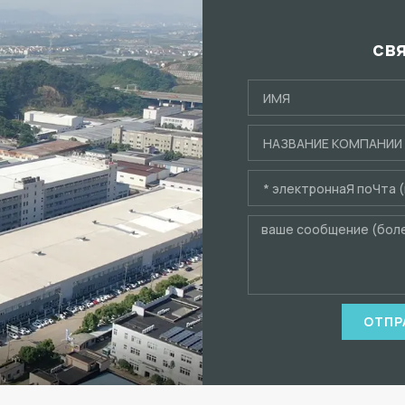
св
ОТПР