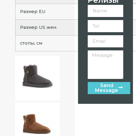
Размер EU
35,5
36
Размер US жен.
5
5,5
стопы, см
22,1
22,5
Send
Message