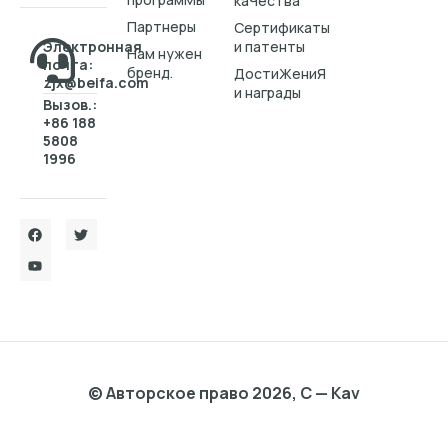
каЧества
Партнеры
Cертификаты
Электронная
и патенты
Нам нужен
почта:
бренд.
ДостиЖениЯ
zjx@beifa.com
и награды
Вызов.:
+86 188
5808
1996
© Авторское право 2026, C — Kav