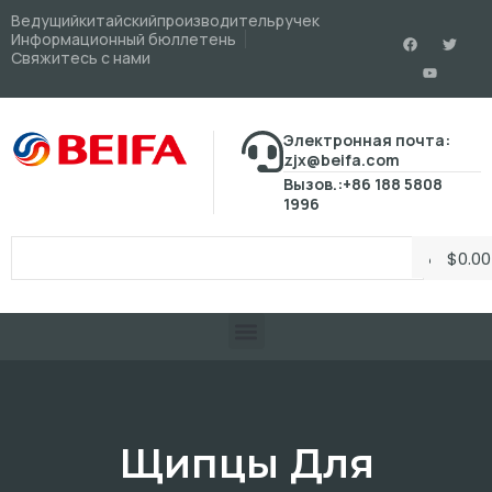
Ведущийкитайскийпроизводительручек
Информационный бюллетень
Свяжитесь с нами
Электронная почта:
zjx@beifa.com
Вызов.:+86 188 5808
1996
$
0.00
Щипцы Для