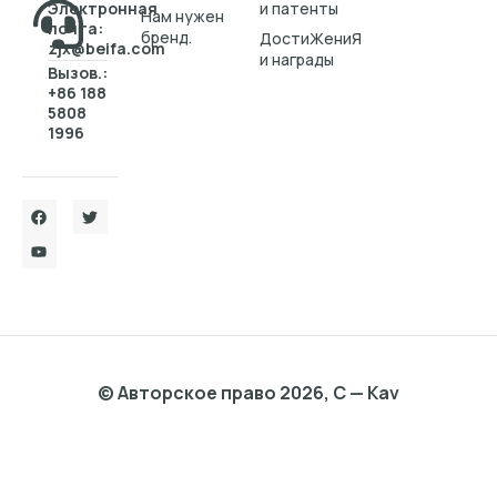
Электронная
и патенты
Нам нужен
почта:
бренд.
ДостиЖениЯ
zjx@beifa.com
и награды
Вызов.:
+86 188
5808
1996
© Авторское право 2026, C — Kav