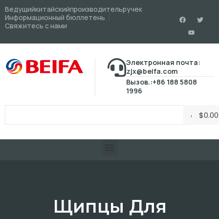
Ведущийкитайскийпроизводительручек
Информационный бюллетень
Свяжитесь с нами
Электронная почта:
zjx@beifa.com
Вызов.:+86 188 5808
1996
$
0.00
Щипцы Для