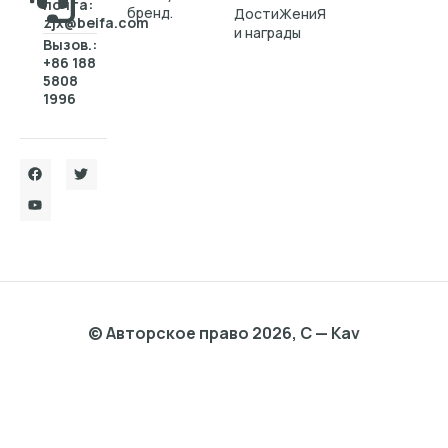
почта:
бренд.
ДостиЖениЯ
zjx@beifa.com
и награды
Вызов.:
+86 188
5808
1996
© Авторское право 2026, C — Kav