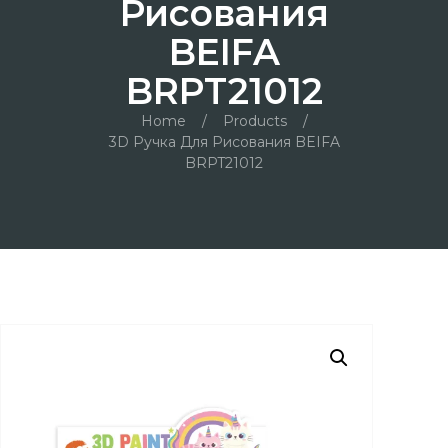
Рисования
BEIFA
BRPT21012
Home
/
Products
/
3D Ручка Для Рисования BEIFA
BRPT21012